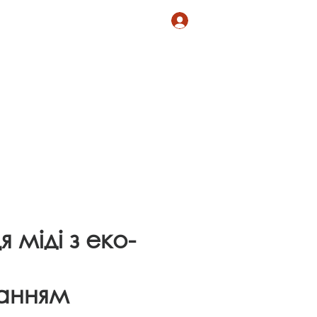
Магазин
More
Log In
 міді з еко-
анням