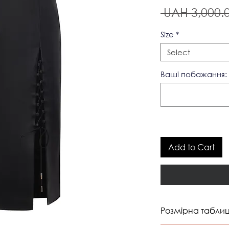
 UAH 3,000.0
Size
*
Select
Ваші побажання: 
Add to Cart
Розмірна табли