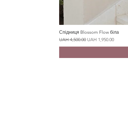
Спідниця Blossom Flow біла
Regular Price
Sale Price
UAH 4,500.00
UAH 1,950.00
LEGAL MATERIALS
Privacy policy
Public purchase agreement
sales