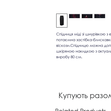
Спідниця міді зі шнурівкою з 
потаємна застібка-блискавка.
віскози.Спідницю можна доп
шкіряною накидкою з актуаль
виробу 80 см.
Купують разо
Related Products