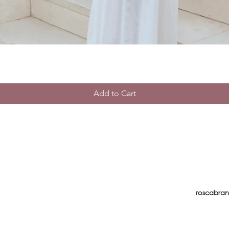
Add to Cart
INFORMATION
COMPANY
SUPPORT 
roscabra
Making an order
About us
Delivery
Contact us
Return and exchange