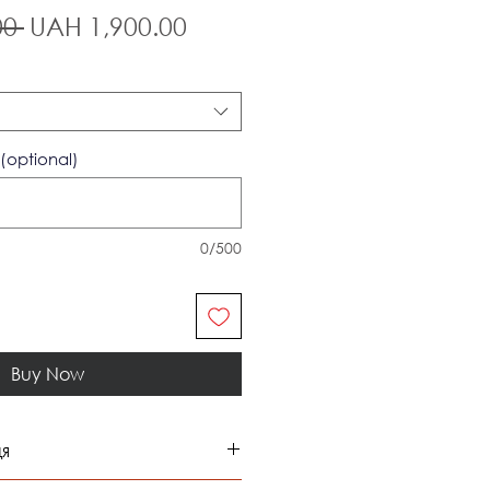
Regular
Sale
0 
UAH 1,900.00
Price
Price
(optional)
0/500
Buy Now
ця