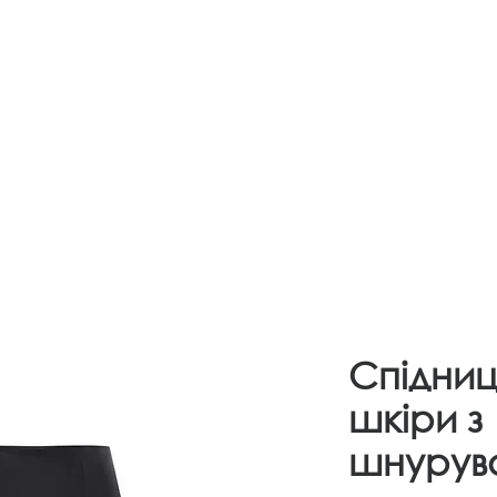
OUT US
INFORMATION
CONTACTS
Спідниця
шкіри з
шнурув