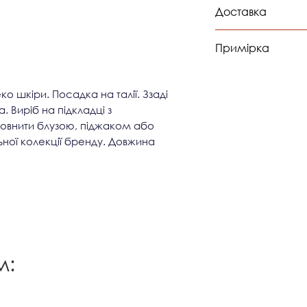
обхв
Доставка
груд
Доставка по Україн
Примірка
компанією "Нова П
XS
82-
Доставка по світу 
Можлива примірк
способом для кліє
S
86-
Львові,Києві,Дніпрі
еко шкіри. Посадка на талії. Ззаді
Франківську,Терноп
M
90-
 Виріб на підкладці з
овнити блузою, піджаком або
L
92-
ної колекції бренду. Довжина
*заміри вказані в
м: