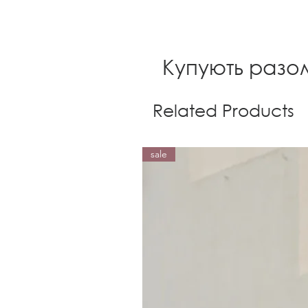
Купують разо
Related Products
sale