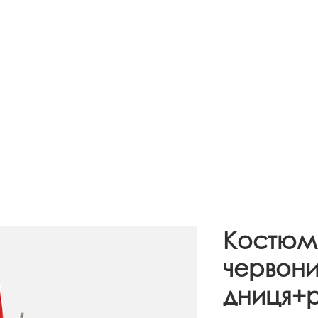
OUT US
INFORMATION
CONTACTS
Костюм
червони
дниця+р