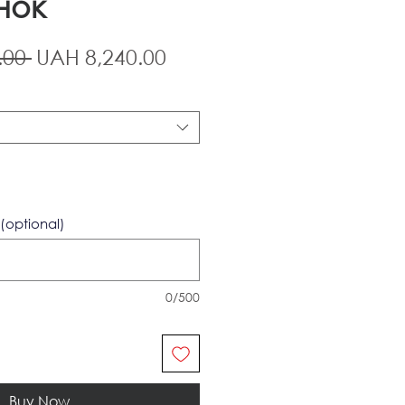
нок
Regular
Sale
.00 
UAH 8,240.00
Price
Price
(optional)
0/500
Buy Now