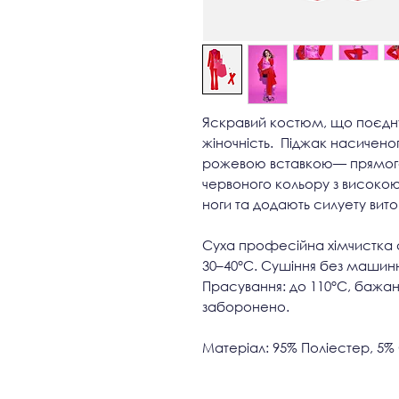
Яскравий костюм, що поєднує 
жіночність. Піджак насичено
рожевою вставкою— прямого
червоного кольору з високо
ноги та додають силуету вито
Суха професійна хімчистка
30–40°C. Сушіння без машинн
Прасування: до 110°C, бажан
заборонено.
Матеріал: 95% Поліестер, 5