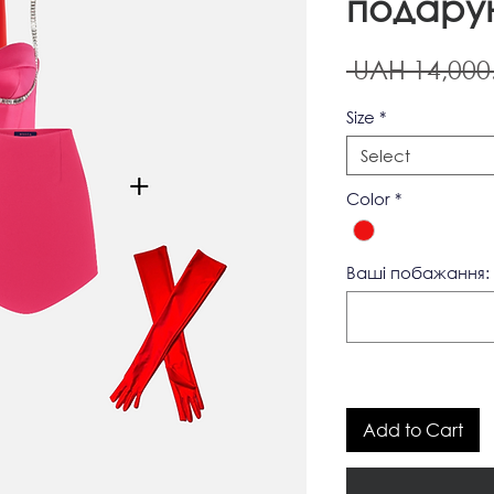
подару
 UAH 14,000
Size
*
Select
Color
*
Ваші побажання: 
Add to Cart