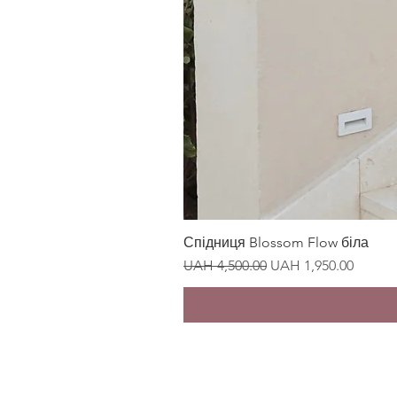
Спідниця Blossom Flow біла
Regular Price
Sale Price
UAH 4,500.00
UAH 1,950.00