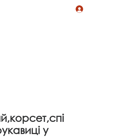
Магазин
More
Log In
й,корсет,спі
укавиці у