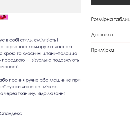
Розмірна табли
обхв
Доставка
груд
в собі стиль, сміливість і
Доставка відбуваєт
го червоного кольору з атласною
Примірка
XS
8
 крою та класичні штани-палаццо
85
ю посадкою — візуально подовжують
Можлива примірк
нченості.
Львові,Києві,Дніпрі
S
8
Франківську,Терноп
90
 або прання ручне або машинне при
ої сушки,лише на плічках.
M
9
о через тканину. Відбілювання
96
L
92-
% Спандекс
*заміри вказані в