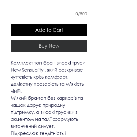
0/500
Add to Cart
Buy Now
Комплект топ-бра+ високі труси
New Sensuality , який розкриває
чуттєвість крізь комфорт,
делікатну прозорість та м’якість
ліній.
М’який бра-топ без каркасів та
чашок дарує природну
підтримку, а високі трусики з
акцентом на талії формують
витончений силует.
Підкреслює тендітність і