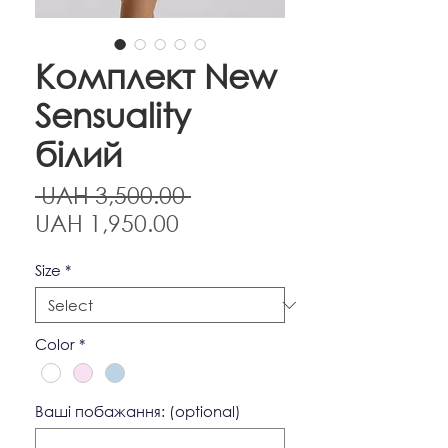
Комплект New
Sensuality
білий
Regular
 UAH 3,500.00 
Sale
Price
UAH 1,950.00
Price
Size
*
Color
*
Ваші побажання: (optional)